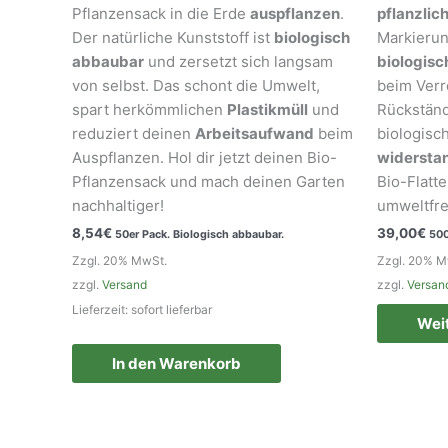
Pflanzensack in die Erde
auspflanzen
.
pflanzlic
Der natürliche Kunststoff ist
biologisch
Markierun
abbaubar
und zersetzt sich langsam
biologis
von selbst. Das schont die Umwelt,
beim Verr
spart herkömmlichen
Plastikmüll
und
Rückständ
reduziert deinen
Arbeitsaufwand
beim
biologisc
Auspflanzen. Hol dir jetzt deinen Bio-
widersta
Pflanzensack und mach deinen Garten
Bio-Flatt
nachhaltiger!
umweltfre
8,54
€
39,00
€
50er Pack. Biologisch abbaubar.
500
Zzgl. 20% MwSt.
Zzgl. 20% M
zzgl.
Versand
zzgl.
Versan
Lieferzeit: sofort lieferbar
Wei
In den Warenkorb