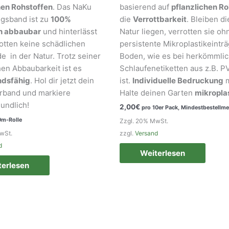
hen Rohstoffen
. Das NaKu
basierend auf
pflanzlichen R
gsband ist zu
100%
die
Verrottbarkeit
. Bleiben di
ch abbaubar
und hinterlässt
Natur liegen, verrotten sie oh
otten keine schädlichen
persistente Mikroplastikeinträ
e in der Natur. Trotz seiner
Boden, wie es bei herkömmli
hen Abbaubarkeit ist es
Schlaufenetiketten aus z.B. PV
ndsfähig
. Hol dir jetzt dein
ist.
Individuelle Bedruckung
m
erband und markiere
Halte deinen Garten
mikroplas
undlich!
2,00
€
pro 10er Pack, Mindestbestellme
m-Rolle
Zzgl. 20% MwSt.
wSt.
zzgl.
Versand
d
Weiterlesen
terlesen