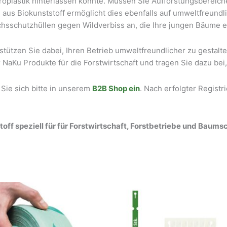
kroplastik hinterlassen könnte. Müssen Sie Aufforstungsberei
us Biokunststoff ermöglicht dies ebenfalls auf umweltfreundli
sschutzhüllen gegen Wildverbiss an, die Ihre jungen Bäume ef
ützen Sie dabei, Ihren Betrieb umweltfreundlicher zu gestalten,
er NaKu Produkte für die Forstwirtschaft und tragen Sie dazu b
 Sie sich bitte in unserem
B2B Shop ein
. Nach erfolgter Regist
 speziell für für Forstwirtschaft, Forstbetriebe und Baums