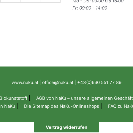
Mo - Do: 09:00 bis 16:00
Fr: 09:00 - 14:00
www.naku.at | office@naku.at | +43(0)660 551 77 89
Biokunststoff
AGB von NaKu – unsere allgemeinen Geschäft
on NaKu
Die Sitemap des NaKu-Onlineshops
FAQ zu NaKu
Vertrag widerrufen