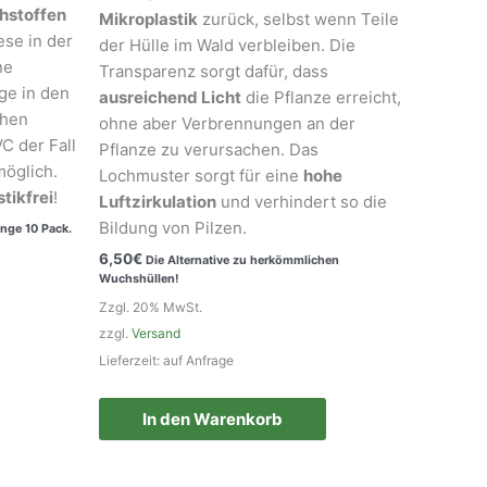
ohstoffen
Mikroplastik
zurück, selbst wenn Teile
ese in der
der Hülle im Wald verbleiben. Die
ne
Transparenz sorgt dafür, dass
ge in den
ausreichend Licht
die Pflanze erreicht,
chen
ohne aber Verbrennungen an der
C der Fall
Pflanze zu verursachen. Das
öglich.
Lochmuster sorgt für eine
hohe
tikfrei
!
Luftzirkulation
und verhindert so die
Bildung von Pilzen.
nge 10 Pack.
6,50
€
Die Alternative zu herkömmlichen
Wuchshüllen!
Zzgl. 20% MwSt.
zzgl.
Versand
Lieferzeit: auf Anfrage
In den Warenkorb