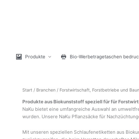
Zum
Inhalt
springen
Produkte
Bio-Werbetragetaschen bedruc
Start
/
Branchen
/ Forstwirtschaft, Forstbetriebe und Ba
Produkte aus Biokunststoff speziell für für Forstwi
NaKu bietet eine umfangreiche Auswahl an umweltfreu
wurden. Unsere NaKu Pflanzsäcke für Nachzüchtunge
Mit unseren speziellen Schlaufenetiketten aus Biok