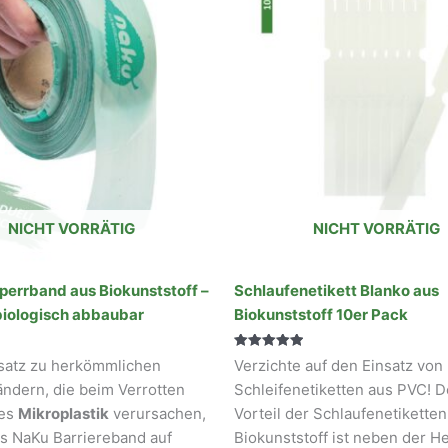
NICHT VORRÄTIG
NICHT VORRÄTIG
errband aus Biokunststoff –
Schlaufenetikett Blanko aus
biologisch abbaubar
Biokunststoff 10er Pack
Bewertet mit
satz zu herkömmlichen
Verzichte auf den Einsatz von
5.00
von 5
ndern, die beim Verrotten
Schleifenetiketten aus PVC! D
tes
Mikroplastik
verursachen,
Vorteil der Schlaufenetiketten
as NaKu Barriereband auf
Biokunststoff ist neben der H