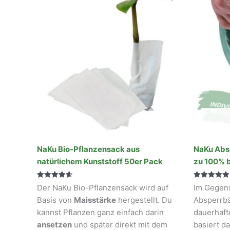
NaKu Bio-Pflanzensack aus
NaKu Absp
natürlichem Kunststoff 50er Pack
zu 100% 
Bewertet
Bewertet mit
Der NaKu Bio-Pflanzensack wird auf
Im Gegen
mit
5.00
4.70
von 5
Basis von
Maisstärke
hergestellt. Du
Absperrbä
von 5
kannst Pflanzen ganz einfach darin
dauerhaf
ansetzen
und später direkt mit dem
basiert d