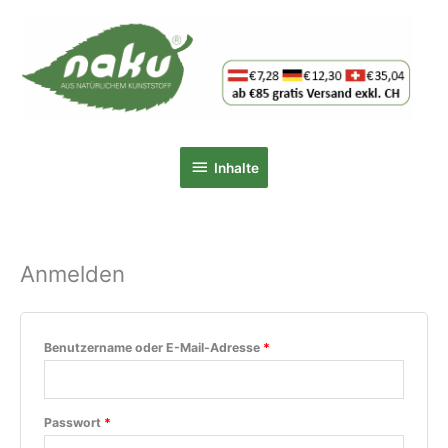
Zum
Inhalt
springen
Inhalte
Inhalte
Anmelden
Erforderlich
Benutzername oder E-Mail-Adresse
*
Erforderlich
Passwort
*