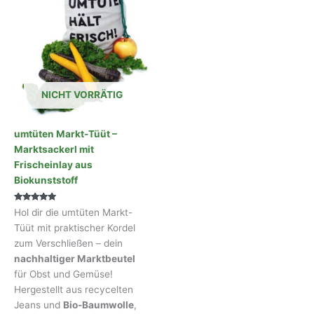
NICHT VORRÄTIG
umtüten Markt-Tüüt –
Marktsackerl mit
Frischeinlay aus
Biokunststoff
Bewertet mit
Hol dir die umtüten Markt-
4.80
von 5
Tüüt mit praktischer Kordel
zum Verschließen – dein
nachhaltiger Marktbeutel
für Obst und Gemüse!
Hergestellt aus recycelten
Jeans und
Bio-Baumwolle
,