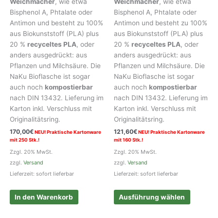
Weichmacher
, wie etwa
Weichmacher
, wie etwa
Bisphenol A, Phtalate oder
Bisphenol A, Phtalate oder
Antimon und besteht zu 100%
Antimon und besteht zu 100%
aus Biokunststoff (PLA) plus
aus Biokunststoff (PLA) plus
20 %
recyceltes PLA
, oder
20 %
recyceltes PLA
, oder
anders ausgedrückt: aus
anders ausgedrückt: aus
Pflanzen und Milchsäure. Die
Pflanzen und Milchsäure. Die
NaKu Bioflasche ist sogar
NaKu Bioflasche ist sogar
auch noch
kompostierbar
auch noch
kompostierbar
nach DIN 13432. Lieferung im
nach DIN 13432. Lieferung im
Karton inkl. Verschluss mit
Karton inkl. Verschluss mit
Originalitätsring.
Originalitätsring.
170,00
€
121,60
€
NEU! Praktische Kartonware
NEU! Praktische Kartonware
mit 250 Stk.!
mit 160 Stk.!
Zzgl. 20% MwSt.
Zzgl. 20% MwSt.
zzgl.
Versand
zzgl.
Versand
Lieferzeit: sofort lieferbar
Lieferzeit: sofort lieferbar
Dieses
In den Warenkorb
Ausführung wählen
Produkt
weist