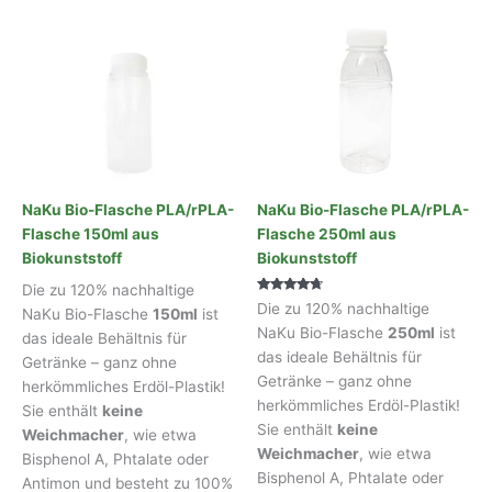
NaKu Bio-Flasche PLA/rPLA-
NaKu Bio-Flasche PLA/rPLA-
Flasche 150ml aus
Flasche 250ml aus
Biokunststoff
Biokunststoff
Die zu 120% nachhaltige
Bewertet
Die zu 120% nachhaltige
NaKu Bio-Flasche
150ml
ist
mit
4.50
NaKu Bio-Flasche
250ml
ist
das ideale Behältnis für
von 5
das ideale Behältnis für
Getränke – ganz ohne
Getränke – ganz ohne
herkömmliches Erdöl-Plastik!
herkömmliches Erdöl-Plastik!
Sie enthält
keine
Sie enthält
keine
Weichmacher
, wie etwa
Weichmacher
, wie etwa
Bisphenol A, Phtalate oder
Bisphenol A, Phtalate oder
Antimon und besteht zu 100%