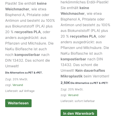
herkömmliches Erdöl-Plastik!
Plastik! Sie enthält
keine
Sie enthält
keine
Weichmacher
, wie etwa
Weichmacher
, wie etwa
Bisphenol A, Phtalate oder
Bisphenol A, Phtalate oder
Antimon und besteht zu 100%
Antimon und besteht zu 100%
aus Biokunststoff (PLA) plus
aus Biokunststoff (PLA) plus
20 %
recyceltes PLA
, oder
20 %
recyceltes PLA
, oder
anders ausgedrückt: aus
anders ausgedrückt: aus
Pflanzen und Milchsäure. Die
Pflanzen und Milchsäure. Die
NaKu Bioflasche ist auch
NaKu Bioflasche ist auch
noch
kompostierbar
nach
kompostierbar
nach DIN
DIN 13432. Das schont die
13432. Das schont die
Umwelt!
Umwelt!
Kein dauerhaftes
Die Alternative zu PET & rPET.
Mikroplastik
beim Verrotten!
Zzgl. 20% MwSt.
2,50
€
Die Alternative zu PET & rPET!
zzgl.
Versand
Zzgl. 20% MwSt.
Lieferzeit: auf Anfrage
zzgl.
Versand
Lieferzeit: sofort lieferbar
Weiterlesen
In den Warenkorb