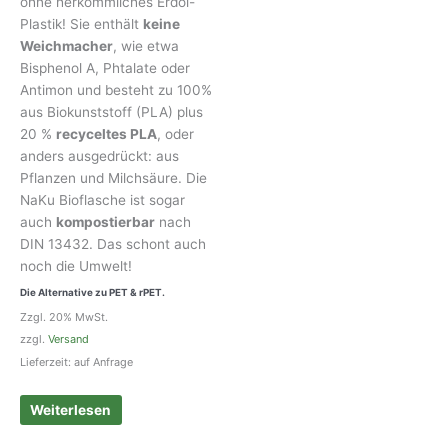
ohne herkömmliches Erdöl-
Plastik! Sie enthält
keine
Weichmacher
, wie etwa
Bisphenol A, Phtalate oder
Antimon und besteht zu 100%
aus Biokunststoff (PLA) plus
20 %
recyceltes PLA
, oder
anders ausgedrückt: aus
Pflanzen und Milchsäure. Die
NaKu Bioflasche ist sogar
auch
kompostierbar
nach
DIN 13432. Das schont auch
noch die Umwelt!
Die Alternative zu PET & rPET.
Zzgl. 20% MwSt.
zzgl.
Versand
Lieferzeit: auf Anfrage
Weiterlesen