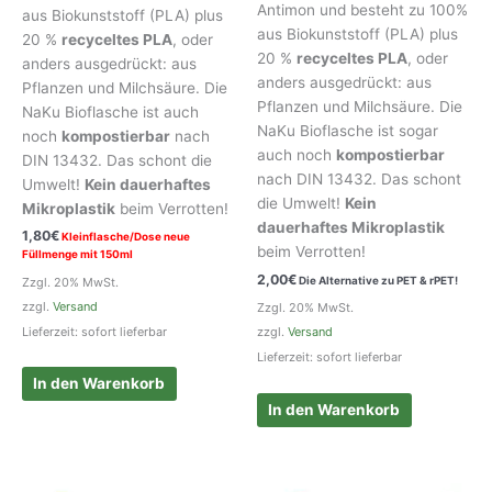
Antimon und besteht zu 100%
aus Biokunststoff (PLA) plus
aus Biokunststoff (PLA) plus
20 %
recyceltes PLA
, oder
20 %
recyceltes PLA
, oder
anders ausgedrückt: aus
anders ausgedrückt: aus
Pflanzen und Milchsäure. Die
Pflanzen und Milchsäure. Die
NaKu Bioflasche ist auch
NaKu Bioflasche ist sogar
noch
kompostierbar
nach
auch noch
kompostierbar
DIN 13432. Das schont die
nach DIN 13432. Das schont
Umwelt!
Kein dauerhaftes
die Umwelt!
Kein
Mikroplastik
beim Verrotten!
dauerhaftes Mikroplastik
1,80
€
Kleinflasche/Dose neue
beim Verrotten!
Füllmenge mit 150ml
2,00
€
Die Alternative zu PET & rPET!
Zzgl. 20% MwSt.
zzgl.
Versand
Zzgl. 20% MwSt.
Lieferzeit: sofort lieferbar
zzgl.
Versand
Lieferzeit: sofort lieferbar
In den Warenkorb
In den Warenkorb