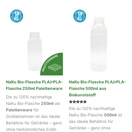
mehrere
Variante
auf.
Die
Optionen
können
auf
der
Produkts
gewählt
werden
NaKu Bio-Flasche PLA/rPLA-
NaKu Bio-Flasche PLA/rPLA-
Flasche 250ml Palettenware
Flasche 500ml aus
Biokunststoff
Die zu 120% nachhaltige
NaKu Bio-Flasche
250ml
als
Bewertet mit
Die zu 120% nachhaltige
Palettenware
für
4.75
von 5
NaKu Bio-Flasche
500ml
ist
Großabnehmer ist das ideale
das ideale Behältnis für
Behältnis für Getränke – ganz
Getränke – ganz ohne
ohne herkömmliches Erdöl-