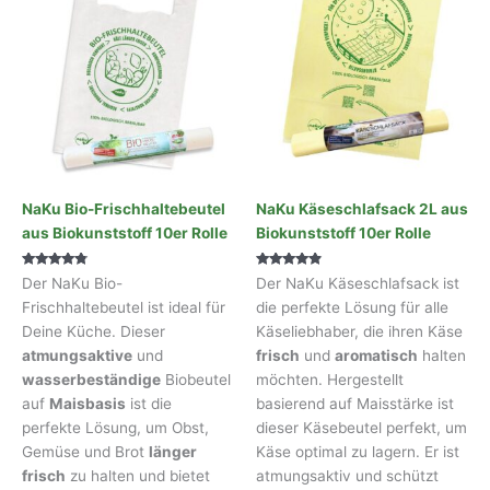
NaKu Bio-Frischhaltebeutel
NaKu Käseschlafsack 2L aus
aus Biokunststoff 10er Rolle
Biokunststoff 10er Rolle
Bewertet
Bewertet
Der NaKu Bio-
Der NaKu Käseschlafsack ist
mit
mit
4.62
4.65
Frischhaltebeutel ist ideal für
die perfekte Lösung für alle
von 5
von 5
Deine Küche. Dieser
Käseliebhaber, die ihren Käse
atmungsaktive
und
frisch
und
aromatisch
halten
wasserbeständige
Biobeutel
möchten. Hergestellt
auf
Maisbasis
ist die
basierend auf Maisstärke ist
perfekte Lösung, um Obst,
dieser Käsebeutel perfekt, um
Gemüse und Brot
länger
Käse optimal zu lagern. Er ist
frisch
zu halten und bietet
atmungsaktiv und schützt