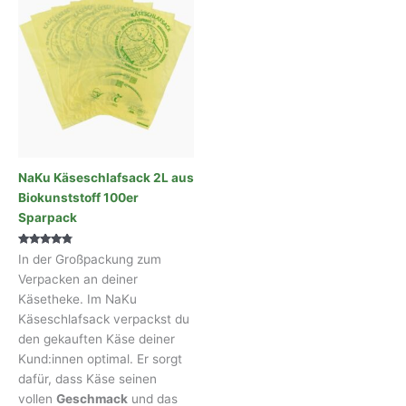
NaKu Käseschlafsack 2L aus
Biokunststoff 100er
Sparpack
Bewertet
In der Großpackung zum
mit
4.60
Verpacken an deiner
von 5
Käsetheke. Im NaKu
Käseschlafsack verpackst du
den gekauften Käse deiner
Kund:innen optimal. Er sorgt
dafür, dass Käse seinen
vollen
Geschmack
und das