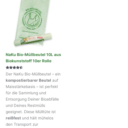
NaKu Bio-Müllbeutel 10L aus
Biokunststoff 10er Rolle
Bewertet
Der NaKu Bio-Müllbeutel – ein
mit
4.35
kompostierbarer Beutel
auf
von 5
Maisstärkebasis – ist perfekt
für die Sammlung und
Entsorgung Deiner Bioabfälle
und Deines Restmülls
geeignet. Diese Mülltüte ist
reißfest
und hält mühelos
den Transport zur