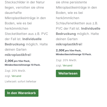
Steckschilder in der Natur
sie ohne persistente
liegen, verrotten sie ohne
Mikroplastikeinträge in den
dauerhafte
Boden, wie es bei
Mikroplastikeinträge in den
herkömmlichen
Boden, wie es bei
Schlaufenetiketten aus z.B.
herkömmlichen
PVC der Fall ist.
Individuelle
Stecketiketten aus z.B. PVC
Bedruckung
möglich. Halte
der Fall ist.
Individuelle
deinen Garten
Bedruckung
möglich. Halte
mikroplastikfrei
!
deinen Garten
2,00
€
pro 10er Pack,
Mindestbestellmenge 10 Pack.
mikroplastikfrei
!
Zzgl. 20% MwSt.
2,00
€
pro 10er Pack,
Mindestbestellmenge 10 Pack.
zzgl.
Versand
Zzgl. 20% MwSt.
Weiterlesen
zzgl.
Versand
Lieferzeit: sofort lieferbar
In den Warenkorb