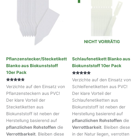
NICHT VORRÄTIG
Pflanzenstecker/Stecketikett
Schlaufenetikett Blanko aus
Blanko aus Biokunststoff
Biokunststoff 10er Pack
10er Pack
Bewertet mit
Verzichte auf den Einsatz von
5.00
Bewertet
von 5
Verzichte auf den Einsatz von
Schleifenetiketten aus PVC!
mit
4.50
Pflanzensteckern aus PVC!
Der klare Vorteil der
von 5
Der klare Vorteil der
Schlaufenetiketten aus
Stecketiketten aus
Biokunststoff ist neben der
Biokunststoff ist neben der
Herstellung basierend auf
Herstellung basierend auf
pflanzlichen Rohstoffen
die
pflanzlichen Rohstoffen
die
Verrottbarkeit
. Bleiben diese
Verrottbarkeit
. Bleiben diese
in der Natur liegen, verrotten