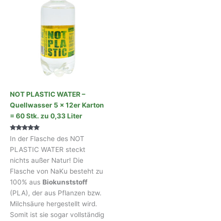
NOT PLASTIC WATER –
Quellwasser 5 x 12er Karton
= 60 Stk. zu 0,33 Liter
Bewertet mit
In der Flasche des NOT
5.00
von 5
PLASTIC WATER steckt
nichts außer Natur! Die
Flasche von NaKu besteht zu
100% aus
Biokunststoff
(PLA), der aus Pflanzen bzw.
Milchsäure hergestellt wird.
Somit ist sie sogar vollständig