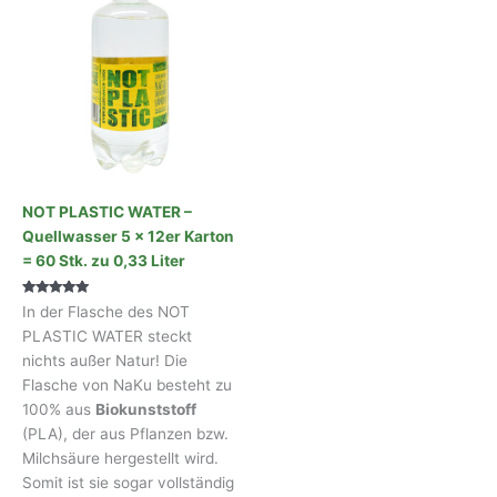
NOT PLASTIC WATER –
Quellwasser 5 x 12er Karton
= 60 Stk. zu 0,33 Liter
Bewertet mit
In der Flasche des NOT
5.00
von 5
PLASTIC WATER steckt
nichts außer Natur! Die
Flasche von NaKu besteht zu
100% aus
Biokunststoff
(PLA), der aus Pflanzen bzw.
Milchsäure hergestellt wird.
Somit ist sie sogar vollständig