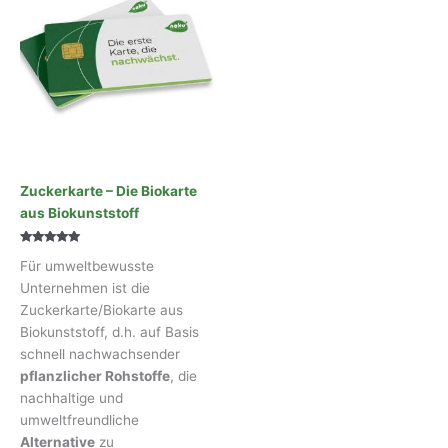
Zuckerkarte – Die Biokarte
aus Biokunststoff
Bewertet mit
Für umweltbewusste
5.00
von 5
Unternehmen ist die
Zuckerkarte/Biokarte aus
Biokunststoff, d.h. auf Basis
schnell nachwachsender
pflanzlicher Rohstoffe
, die
nachhaltige und
umweltfreundliche
Alternative
zu