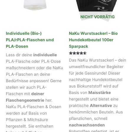
NICHT VORRÄTIG
Individuelle (Bio-)
NaKu Wurstsackerl – Bio
PLA/rPLA-Flaschen und
Hundekotbeutel 100er
PLA-Dosen
Sparpack
Lass dir deine
individuelle
Bewertet
Das NaKu Wurstsackerl – dein
PLA-Flasche oder PLA-Dose
mit
4.45
umweltfreundlicher Begleiter
maßschneidern oder die NaKu
von 5
für jede Gassirunde! Dieser
PLA-Flaschen an deine
nachhaltige Hundekotbeutel
Bedürfnisse anpassen! Gerne
aus Biokunststoff wird auf
stellen wir auch PLA-
Basis von
Maisstärke
Flaschen mit
deiner
hergestellt und bietet eine
Flaschengeometrie
her.
praktische
Alternative
zu
NaKu PLA-Flaschen & Dosen
herkömmlichen Beuteln. Aus
werden auf Basis von
pflanzlichen, schnell
Pflanzen & Milchsäure
nachwachsenden
hergestellt. Sie enthalten
Rohstoffen gefertigt, ist er