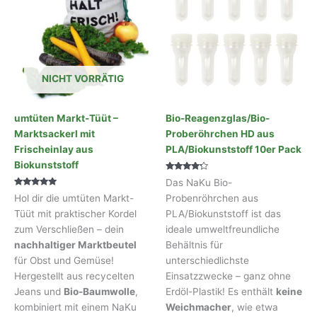
NICHT VORRÄTIG
umtüten Markt-Tüüt –
Bio-Reagenzglas/Bio-
Marktsackerl mit
Proberöhrchen HD aus
Frischeinlay aus
PLA/Biokunststoff 10er Pack
Biokunststoff
Bewertet
Das NaKu Bio-
mit
Bewertet mit
4.00
Hol dir die umtüten Markt-
Probenröhrchen aus
4.80
von 5
von 5
Tüüt mit praktischer Kordel
PLA/Biokunststoff ist das
zum Verschließen – dein
ideale umweltfreundliche
nachhaltiger Marktbeutel
Behältnis für
für Obst und Gemüse!
unterschiedlichste
Hergestellt aus recycelten
Einsatzzwecke – ganz ohne
Jeans und
Bio-Baumwolle
,
Erdöl-Plastik! Es enthält
keine
kombiniert mit einem NaKu
Weichmacher
, wie etwa