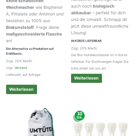
keine schädlichen
auch noch
biologisch
Weichmacher
wie Bisphenol
abbaubar
– perfekt für dich
A, Phtalate oder Antimon und
und die Umwelt. Schnapp dir
bestehen zu 100% aus
jetzt diese umweltfreundliche
Biokunststoff
. Frage deine
Lösung!
maßgeschneiderte Flasche
an!
IN KÜRZE LIEFERBAR.
Zzgl. 20% MwSt.
Die Alternative zu Produkten auf
Erdölbasis.
Der Bio-Hundekotbeutel ist in Kürze
Zzgl. 20% MwSt.
lieferbar. Für Großmengen fragen Sie
zzgl.
Versand
bitte direkt bei uns an!
Lieferzeit: auf Anfrage
Weiterlesen
Weiterlesen