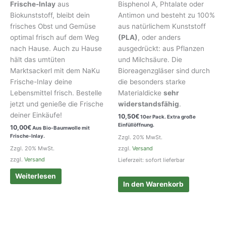
Frische-Inlay
aus
Bisphenol A, Phtalate oder
Biokunststoff, bleibt dein
Antimon und besteht zu 100%
frisches Obst und Gemüse
aus natürlichem Kunststoff
optimal frisch auf dem Weg
(PLA)
, oder anders
nach Hause. Auch zu Hause
ausgedrückt: aus Pflanzen
hält das umtüten
und Milchsäure. Die
Marktsackerl mit dem NaKu
Bioreagenzgläser sind durch
Frische-Inlay deine
die besonders starke
Lebensmittel frisch. Bestelle
Materialdicke
sehr
jetzt und genieße die Frische
widerstandsfähig
.
deiner Einkäufe!
10,50
€
10er Pack. Extra große
Einfüllöffnung.
10,00
€
Aus Bio-Baumwolle mit
Frische-Inlay.
Zzgl. 20% MwSt.
Zzgl. 20% MwSt.
zzgl.
Versand
zzgl.
Versand
Lieferzeit: sofort lieferbar
Weiterlesen
In den Warenkorb