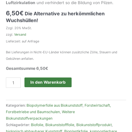
Luftzirkulation
und verhindert so die Bildung von Pilzen.
6,50
€
Die Alternative zu herkömmlichen
Wuchshüllen!
Zzgl. 20% MwSt.
zzgl.
Versand
Lieferzeit: auf Anfrage
Bei Lieferungen in Nicht-EU-Länder können zusätzliche Zölle, Steuern und
Gebühren anfallen.
Gesamtsumme
6,50
€
Baumschutzhülle
In den Warenkorb
biologisch
abbaubar
aus
Kategorien:
Biopolymerfolie aus Biokunststoff
,
Forstwirtschaft,
Biokunststoff
Forstbetriebe und Baumschulen
,
Weitere
Menge
Biokunststoffverpackungen
Schlagwörter:
Biofolie
,
Biokunststofffolie
,
Biokunststoffprodukt
,
biologisch abbaubarer Kunststoff
,
Bioplastikfolie
,
kompostierbare